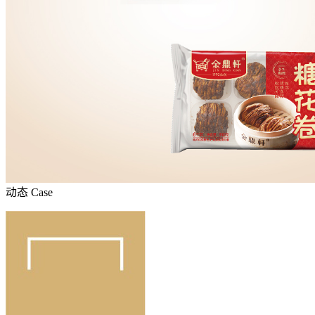
动态
Case