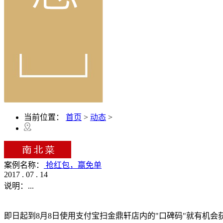
当前位置：
首页
>
动态
>
案例名称：
抢红包，赢免单
2017
.
07
.
14
说明：
...
即日起到8月8日使用支付宝扫金鼎轩店内的"口碑码"就有机会