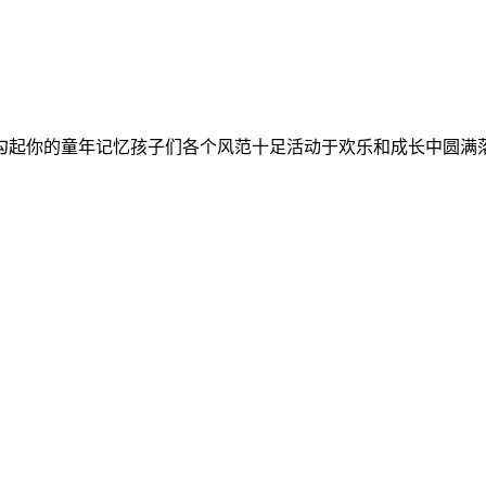
勾起你的童年记忆孩子们各个风范十足活动于欢乐和成长中圆满