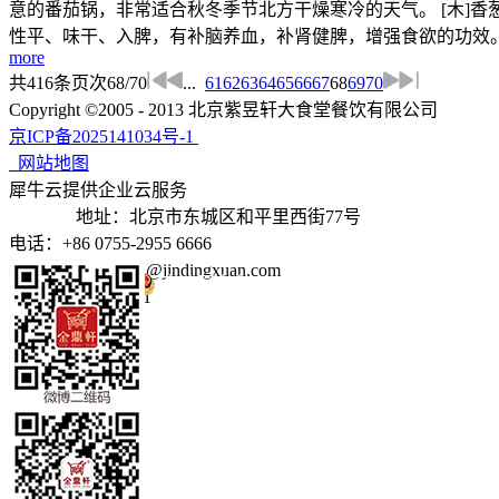
意的番茄锅，非常适合秋冬季节北方干燥寒冷的天气。 [木]香
性平、味干、入脾，有补脑养血，补肾健脾，增强食欲的功效。栗
more
共
416
条
页次68/70
...
61
62
63
64
65
66
67
68
69
70
Copyright ©2005 - 2013 北京紫昱轩大食堂餐饮有限公司
京ICP备2025141034号-1
网站地图
犀牛云提供企业云服务
地址：北京市东城区和平里西街77号
电话：+86 0755-2955 6666
邮箱：jindingxuan@jindingxuan.com
京公网安备 11010502035345号
电话：4006766111