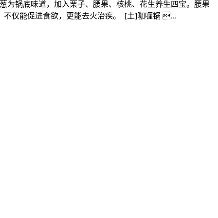
以香葱为锅底味道，加入栗子、腰果、核桃、花生养生四宝。腰果
能促进食欲，更能去火治疾。 [土]咖喱锅 ...