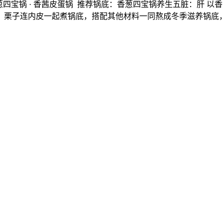
葱四宝锅 · 香茜皮蛋锅 推荐锅底：香葱四宝锅养生五脏：肝 
子连内皮一起煮锅底，搭配其他材料一同熬成冬季滋养锅底，不仅