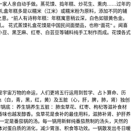
一家人亲自动手做。蒸花馍、捣年糕、炒花生、熏肉……过年的
礼盒年糕多是以糯米（江米）或糯米粉为原料，添加不同的辅
之意。“前人有诗称年糕：年糕寓意稍云深，白色如银黄色金。
 花式蒸馍礼盒花馍是中国民间面塑品，也称“面花” 。闻喜
红小豆、黑芝麻、红枣、白芸豆等辅料纯手工制作而成。花馍各式
是宇宙万物的命运，人们更将五行运用到哲学、占卜算命、历
色（白，青，黑，红，黄）及五脏（心，肝，脾，肺，肾）独创
荐锅底 ：养生锅养生五脏 ：肺虫草花、红枣、枸杞等滋补食材
香味也越发醇香。虫草花是食补的最佳用料，滋肺补肾、护肝养
过的一定是番茄锅的汤。每一锅用新鲜纯番茄熬制的汤头，天然的
体对蛋白质的消化，减少胃涨、积食等功效。一锅散发出冬日暖