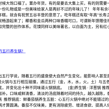
时候大饱口福了。置办年货，有的是要去大集上买，有的则需要
一份礼物或是一份美味给家人是再好不过的年味儿了！ 年年有余
糕，就含有祝贺五谷丰登的意思了。吃年糕还有取“年高”长寿
畅游起来了；椰香和金瓜两种口味香糯可口，可谓新年馈赠佳礼。
格和完整的创作体系。花馍同样以美味著名，以白面为主，另有
创的五行养生锅！
出五行学说，随着五行的盛衰使大自然产生变化，能影响人甚至
际用火锅与五行相互碰撞，通过五行（金，木，水，火，土）与五
并变化出十种不同味道火锅锅底。 [金]养生锅 · 洋葱锅 推
滋补。口味咸鲜清香，清淡的汤底随着时间的持久，越久越陈，
麻辣锅 推荐锅底：鲜番茄锅养生五脏：心五行火锅中绝对不能错
锅才算圆满。番茄不仅味美，更有消除疲劳、增进食欲、提高人