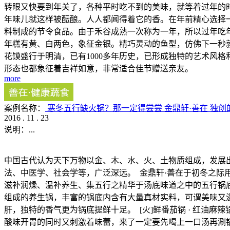
转眼又快要到年关了，各种平时吃不到的美味，就等着过年的
年味儿就这样被酝酿。人人都闻得着它的香。在年前精心选择
料制成的节令食品。由于禾谷成熟一次称为一年，所以过年吃年
年糕有黄、白两色，象征金银。精巧灵动的鱼型，仿佛下一秒就
花馍盛行于明清，已有1000多年历史，已形成独特的艺术风
形态也都象征着吉祥如意，非常适合佳节赠送亲友。
more
案例名称：
寒冬五行缺火锅？那一定得尝尝 金鼎轩·善在 独
2016
.
11
.
23
说明：
...
中国古代认为天下万物以金、木、水、火、土物质组成，发展
法、中医学、社会学等，广泛深远。 金鼎轩·善在于初冬之
滋补润燥、温补养生、集五行之精华于汤底味道之中的五行锅底，
组成的养生锅，丰富的锅底内含有大量真材实料，可谓美味又
肝，独特的香气更为锅底提鲜十足。 [火]鲜番茄锅 · 红油
酸味开胃的同时又刺激着味蕾，来了一定要先喝上一口汤再涮