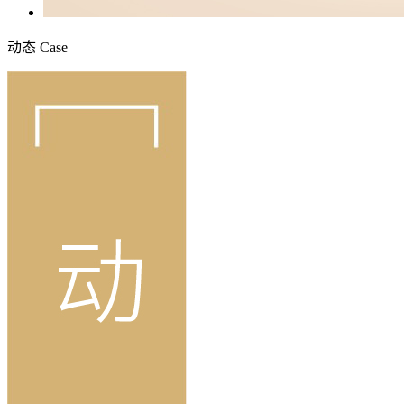
动态
Case