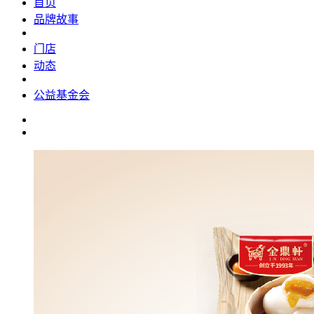
首页
品牌故事
门店
动态
公益基金会