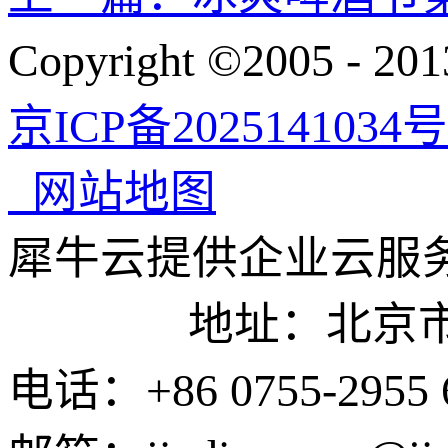
Copyright ©200
京ICP备2025141034号
网站地图
犀牛云提供企业云服
地址：北京市东城
电话：+86 0755-2955 