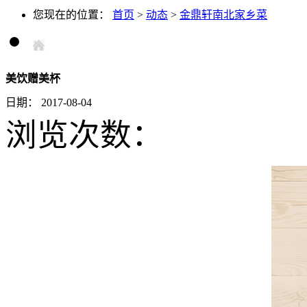
您现在的位置：
首页
>
动态
>
金鼎轩南北家乡菜
美饮赠美杯
日期：
2017-08-04
浏览次数：