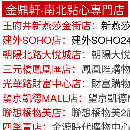
金鼎軒·南北點心專門店
王府井新燕莎金街店：
新燕莎
建外SOHO店：
建外SOHO2
朝陽北路大悅城店：
朝陽大悅
三元橋鳳凰匯店：
鳳凰匯購物
光華路財富中心店：
財富購物
望京凱德MALL店：
望京凱德M
聯想橋物美店：
聯想橋物美2
四季青店：
金源時代購物中心