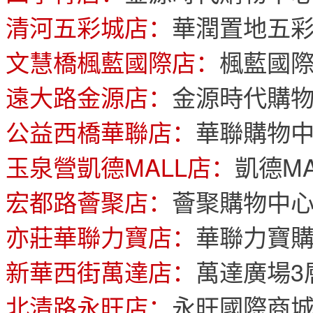
清河五彩城店：
華潤置地五彩
文慧橋楓藍國際店：
楓藍國際
遠大路金源店：
金源時代購物
公益西橋華聯店：
華聯購物中
玉泉營凱德MALL店：
凱德M
宏都路薈聚店：
薈聚購物中心
亦莊華聯力寶店：
華聯力寶購
新華西街萬達店：
萬達廣場3
北清路永旺店：
永旺國際商城