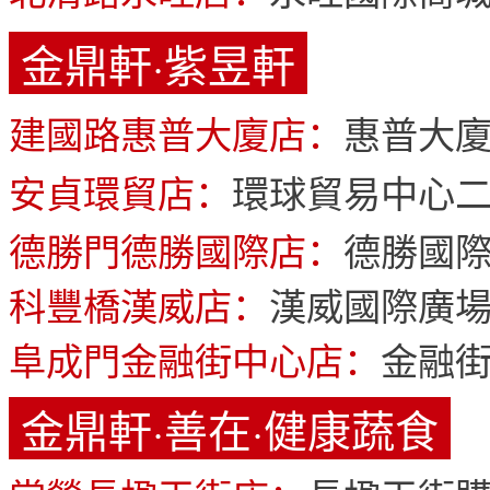
金鼎軒·紫昱軒
建國路惠普大廈店：
惠普大廈
安貞環貿店：
環球貿易中心二
德勝門德勝國際店：
德勝國際
科豐橋漢威店：
漢威國際廣場
阜成門金融街中心店：
金融街
金鼎軒·善在·健康蔬食