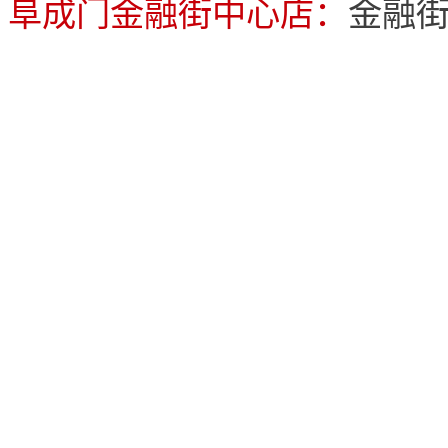
阜成门金融街中心店：
金融街