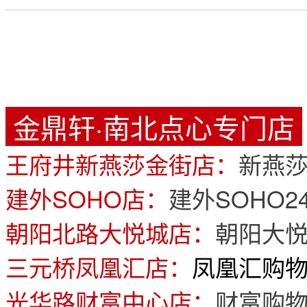
金鼎轩·南北点心专门店
王府井新燕莎金街店：
新燕莎
建外SOHO店：
建外SOHO2
朝阳北路大悦城店：
朝阳大悦
三元桥凤凰汇店：
凤凰汇购物
光华路财富中心店：
财富购物