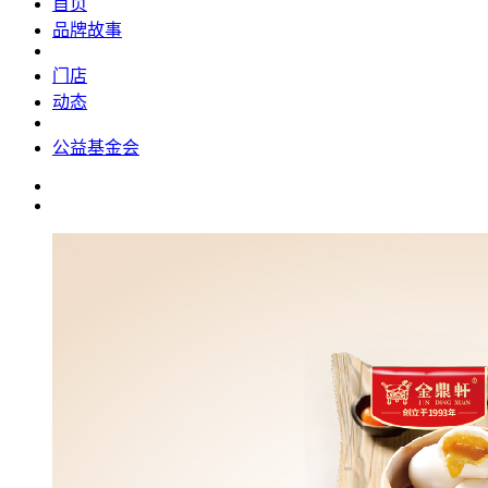
首页
品牌故事
门店
动态
公益基金会