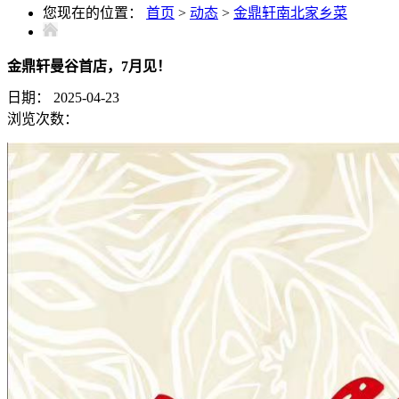
您现在的位置：
首页
>
动态
>
金鼎轩南北家乡菜
金鼎轩曼谷首店，7月见！
日期：
2025-04-23
浏览次数：