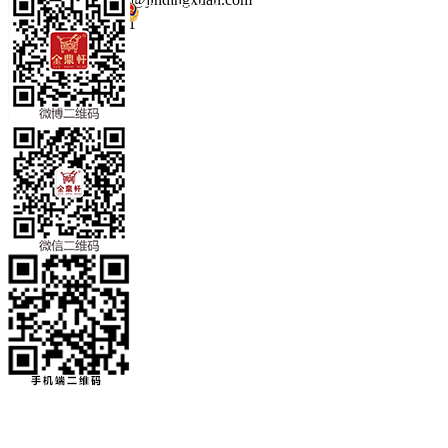
京公网安备 11010502035345号
电话：4006766111