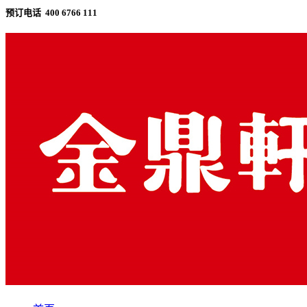
预订电话 400 6766 111