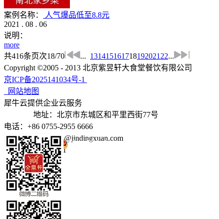
案例名称：
人气爆品低至8.8元
2021
.
08
.
06
说明：
more
共
416
条
页次18/70
...
13
14
15
16
17
18
19
20
21
22
...
Copyright ©2005 - 2013 北京紫昱轩大食堂餐饮有限公司
京ICP备2025141034号-1
网站地图
犀牛云提供企业云服务
地址：北京市东城区和平里西街77号
电话：+86 0755-2955 6666
邮箱：jindingxuan@jindingxuan.com
京公网安备 11010502035345号
电话：4006766111