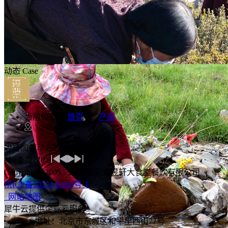
动态
Case
当前位置：
首页
>
>
产品
等待加载动态数据...
共
0
条
页次0/0
Copyright ©2005 - 2013 北京紫昱轩大食堂餐饮有限公司
京ICP备2025141034号-1
网站地图
犀牛云提供企业云服务
地址：北京市东城区和平里西街77号