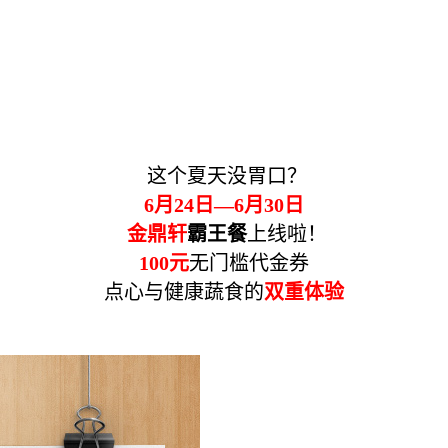
这个夏天没胃口？
6月24日—6月30日
金鼎轩
霸王餐
上线啦！
100元
无门槛代金券
点心与健康蔬食的
双重体验