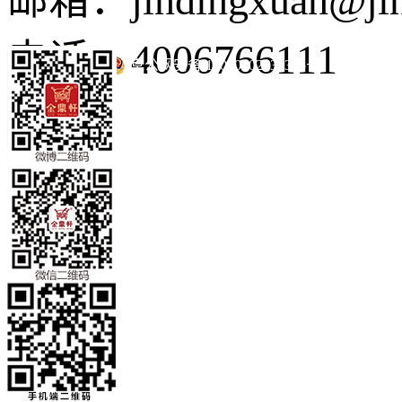
邮箱：jindingxuan@ji
电话：4006766111
京公网安备 11010502035345号