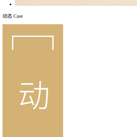
动态
Case