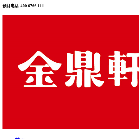
预订电话 400 6766 111