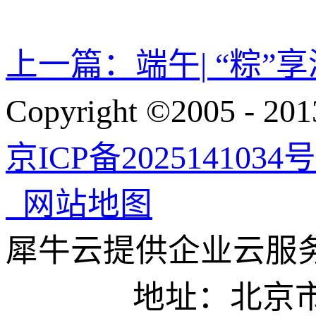
上一篇：
端午| “粽”
Copyright ©200
京ICP备2025141034号
网站地图
犀牛云提供企业云服
地址：北京市东城