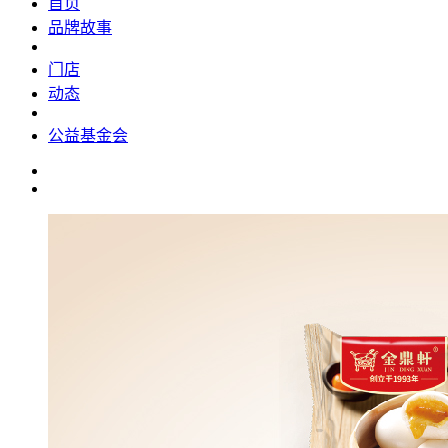
首页
品牌故事
门店
动态
公益基金会