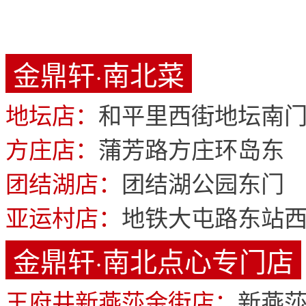
金鼎轩·南北菜
地坛店：
和平里西街地坛南
方庄店：
蒲芳路方庄环岛东
团结湖店：
团结湖公园东门
亚运村店：
地铁大屯路东站
金鼎轩·南北点心专门店
王府井新燕莎金街店：
新燕莎