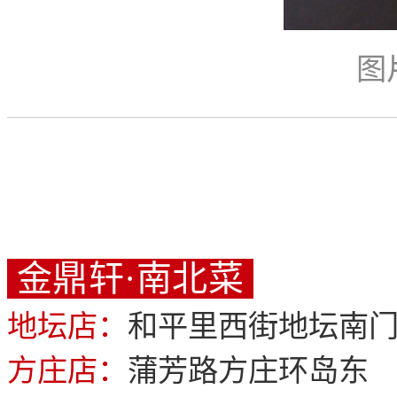
图
金鼎轩·南北菜
地坛店：
和平里西街地坛南
方庄店：
蒲芳路方庄环岛东