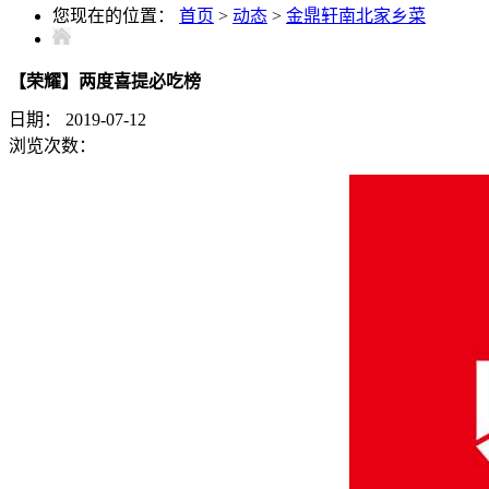
您现在的位置：
首页
>
动态
>
金鼎轩南北家乡菜
【荣耀】两度喜提必吃榜
日期：
2019-07-12
浏览次数：