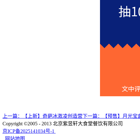
上一篇：
【上新】奇葩冰激凌创造营
下一篇：
【预售】月光宝
Copyright ©2005 - 2013 北京紫昱轩大食堂餐饮有限公司
京ICP备2025141034号-1
网站地图