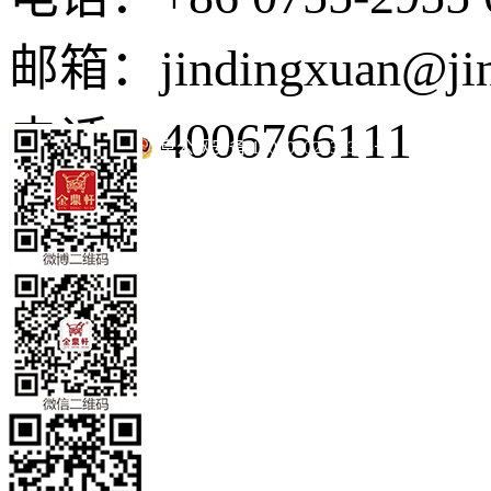
邮箱：jindingxuan@ji
电话：4006766111
京公网安备 11010502035345号