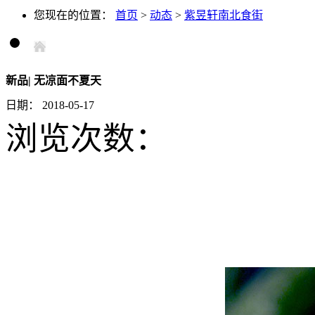
您现在的位置：
首页
>
动态
>
紫昱轩南北食街
新品| 无凉面不夏天
日期：
2018-05-17
浏览次数：