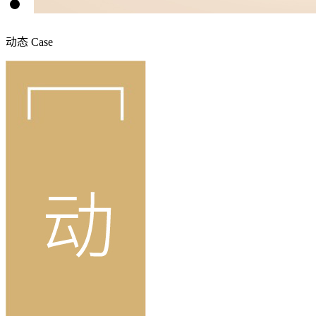
动态
Case