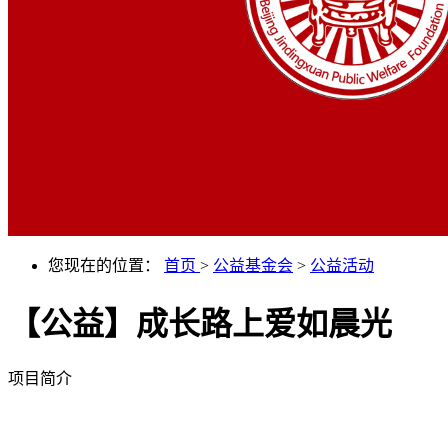
您现在的位置：
首页
>
公益基金会
>
公益活动
【公益】成长路上爱如晨光
项目简介