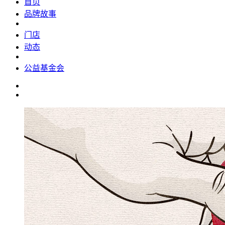
首页
品牌故事
门店
动态
公益基金会