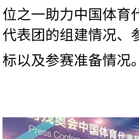
位之一助力中国体育
代表团的组建情况、
标以及参赛准备情况