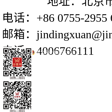
地址：北京市东城
电话：+86 0755-2955 
邮箱：jindingxuan@ji
电话：4006766111
京公网安备 11010502035345号