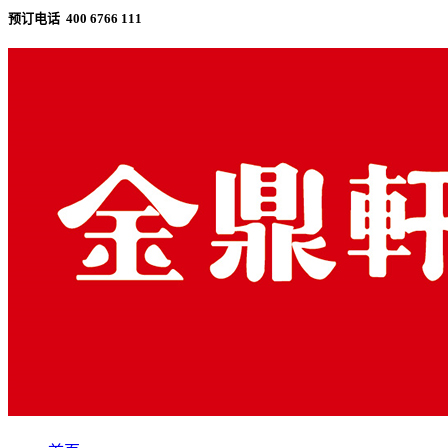
预订电话 400 6766 111