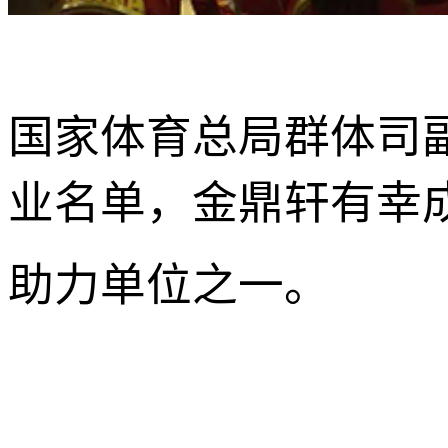
国家体育总局群体司
业名单，金鼎轩有幸
助力单位之一。