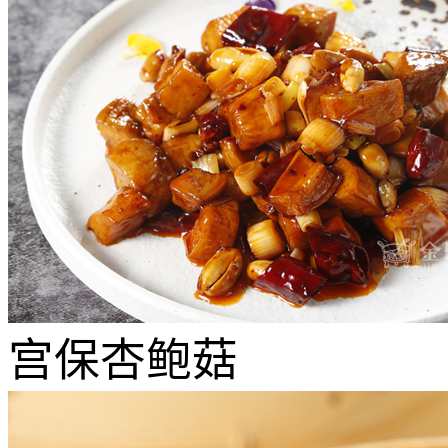
宫保杏鲍菇