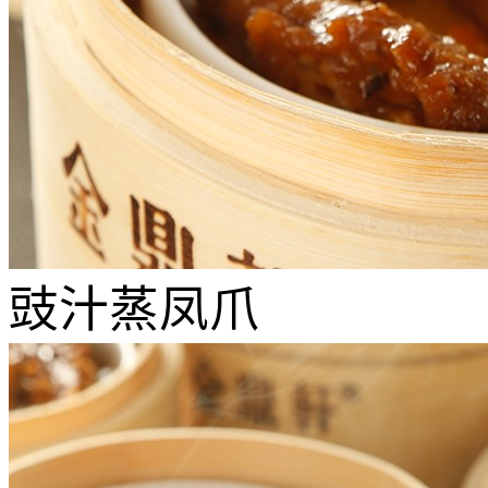
豉汁蒸凤爪