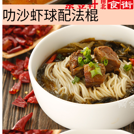
叻沙虾球配法棍