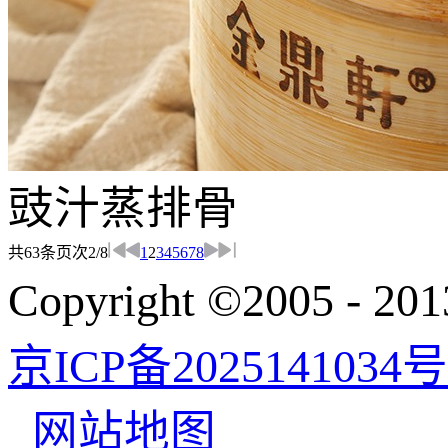
豉汁蒸排骨
共
63
条
页次2/8
1
2
3
4
5
6
7
8
Copyright ©200
京ICP备2025141034号
网站地图