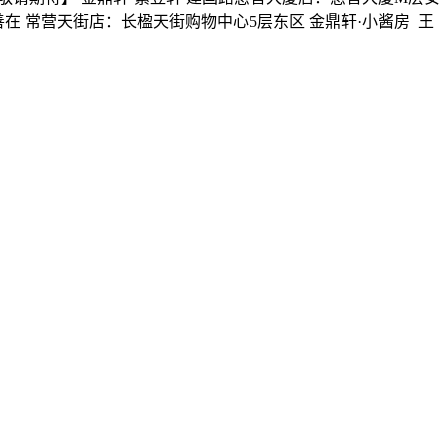
在 常营天街店：长楹天街购物中心5层东区 金鼎轩·小酱房 王