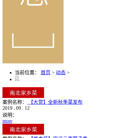
当前位置：
首页
>
动态
>
案例名称：
【大赏】全新秋季菜发布
2019
.
09
.
12
说明：
more