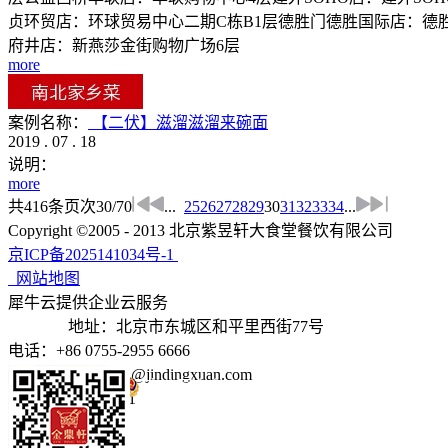
贞环贸店：环球贸易中心二期C栋B1层德胜门德胜国际店：德胜
府井店：新燕莎金街购物广场6层
more
案例名称：
【二伏】滋溜滋溜来碗面
2019
.
07
.
18
说明：
more
共
416
条
页次30/70
...
25
26
27
28
29
30
31
32
33
34
...
Copyright ©2005 - 2013 北京紫昱轩大食堂餐饮有限公司
京ICP备2025141034号-1
网站地图
犀牛云提供企业云服务
地址：北京市东城区和平里西街77号
电话：+86 0755-2955 6666
邮箱：jindingxuan@jindingxuan.com
京公网安备 11010502035345号
电话：4006766111