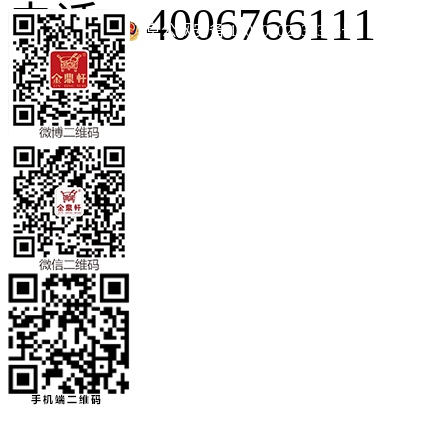
电话：4006766111
京公网安备 11010502035345号