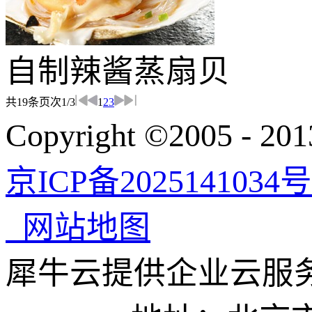
自制辣酱蒸扇贝
共
19
条
页次1/3
1
2
3
Copyright ©200
京ICP备2025141034号
网站地图
犀牛云提供企业云服