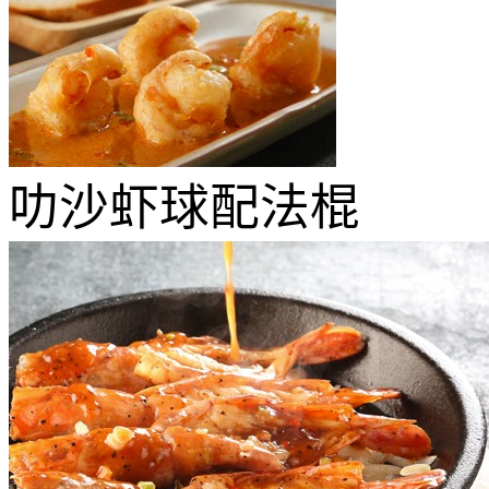
叻沙虾球配法棍