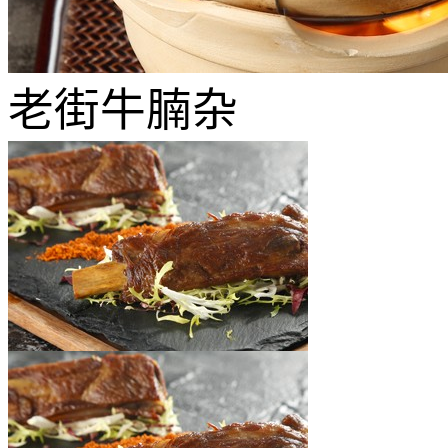
老街牛腩杂