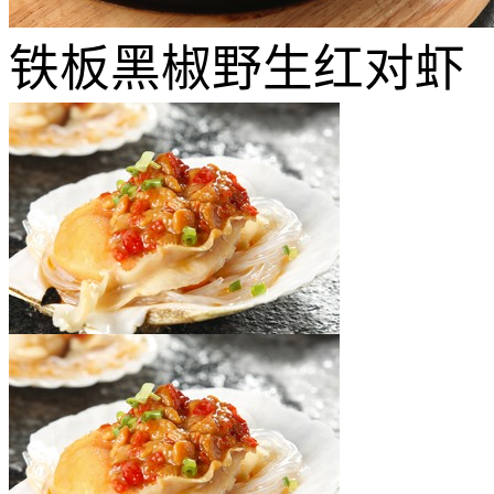
铁板黑椒野生红对虾