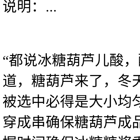
说明：
...
“都说冰糖葫芦儿酸
道，糖葫芦来了，冬
被选中必得是大小均
穿成串确保糖葫芦成