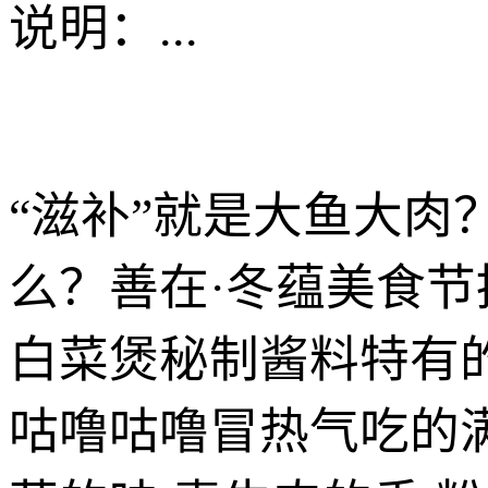
说明：
...
“滋补”就是大鱼大
么？善在·冬蕴美食
白菜煲秘制酱料特有
咕噜咕噜冒热气吃的