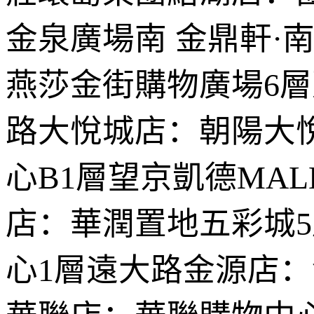
金泉廣場南 金鼎軒·
燕莎金街購物廣場6層建
路大悅城店：朝陽大
心B1層望京凱德MAL
店：華潤置地五彩城
心1層遠大路金源店